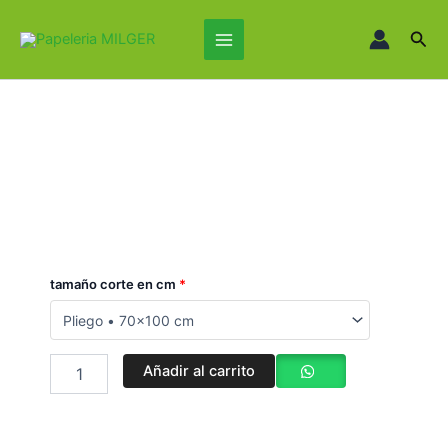
Ir
Main
al
Busc
Menu
contenido
Burano
tamaño corte en cm
*
Nero
Notte
90
Gr
Añadir al carrito
Pliego
cantidad