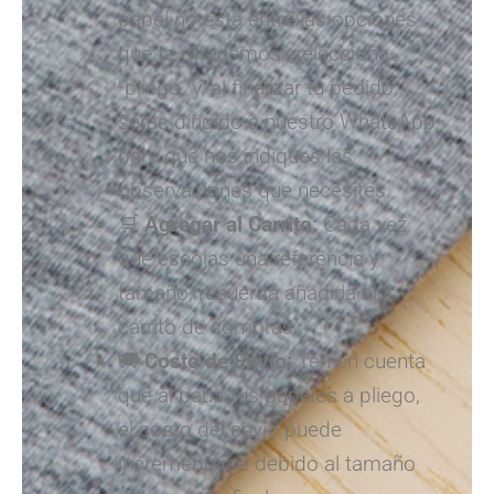
papel no está entre las opciones
que te ofrecemos, selecciona
“pliego” y, al finalizar tu pedido,
serás dirigido a nuestro WhatsApp
para que nos indiques las
observaciones que necesites.
🛒
Agregar al Carrito:
Cada vez
que escojas una referencia y
tamaño, recuerda añadirla al
carrito de compras.
🚚
Costo de Envío:
Ten en cuenta
que al pedir tus papeles a pliego,
el costo del envío puede
incrementarse debido al tamaño