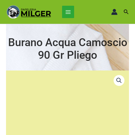
Ir
Main
al
Busc
Menu
contenido
Burano Acqua Camoscio
90 Gr Pliego