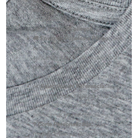
papeles a pliego, ten en cuenta
que la suma mínima entre todos
los papeles a pliego que adquieras
debe ser de
20 pliegos
.
🚚
Envío de Papeles a Pliego:
Si el
pedido tiene la consistencia
suficiente para enviarse abierto a
pliego, se enviará así. De lo
contrario, será enviado en un rollo.
✂️
Selección de Referencia:
Es
importante que indiques el tamaño
al que debe ser cortado el papel al
seleccionar una referencia.
❓
Corte Personalizado:
Si la
medida en la que deseas cortar tu