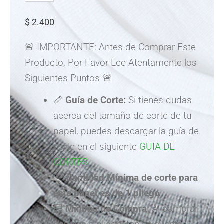
cantidad
$
2.400
🚨 IMPORTANTE: Antes de Comprar Este
Producto, Por Favor Lee Atentamente los
Siguientes Puntos 🚨
📏
Guía de Corte:
Si tienes dudas
acerca del tamaño de corte de tu
papel, puedes descargar la guía de
corte en el siguiente
GUIA DE
CORTES
📦
Cantidad Mínima de corte para
este papel es de
1 pliego
.
🧮
Mínimo de Compra:
Al comprar