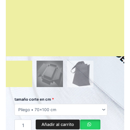
Burano
tamaño corte en cm
*
Acqua
Camoscio
90
Gr
Añadir al carrito
Pliego