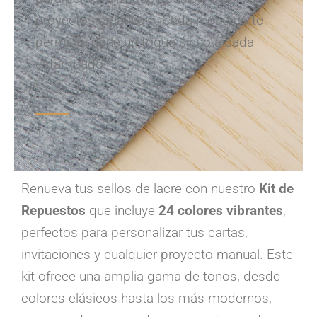
Vibrantes
proyectos creativos. ¡Cada repuesto te
cantidad
permitirá darle un toque único a cada
estampado!
Renueva tus sellos de lacre con nuestro
Kit de
Repuestos
que incluye
24 colores vibrantes
,
perfectos para personalizar tus cartas,
invitaciones y cualquier proyecto manual. Este
kit ofrece una amplia gama de tonos, desde
colores clásicos hasta los más modernos,