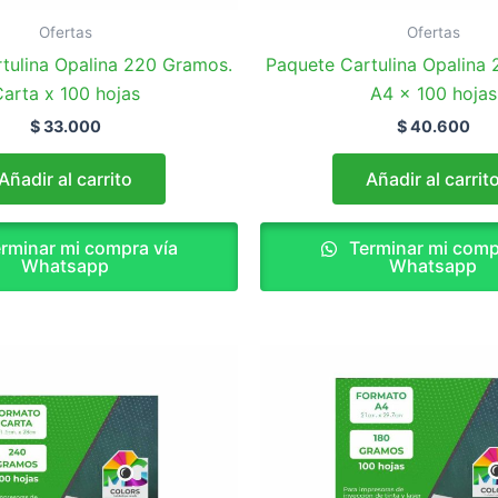
Ofertas
Ofertas
tulina Opalina 220 Gramos.
Paquete Cartulina Opalina
arta x 100 hojas
A4 x 100 hojas
$
33.000
$
40.600
Añadir al carrito
Añadir al carrit
rminar mi compra vía
Terminar mi comp
Whatsapp
Whatsapp