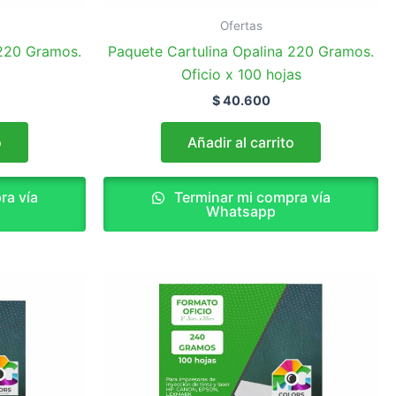
Ofertas
 220 Gramos.
Paquete Cartulina Opalina 220 Gramos.
Oficio x 100 hojas
$
40.600
o
Añadir al carrito
ra vía
Terminar mi compra vía
Whatsapp