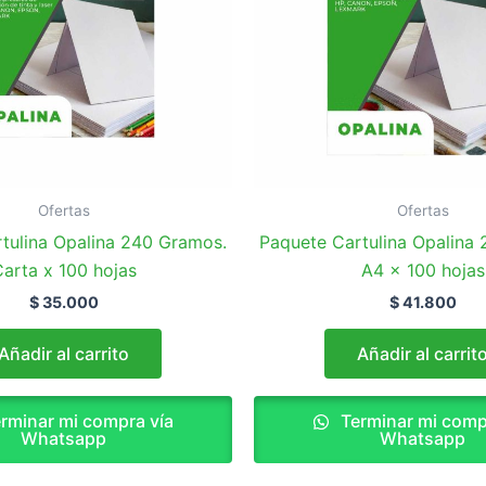
Ofertas
Ofertas
tulina Opalina 240 Gramos.
Paquete Cartulina Opalina
arta x 100 hojas
A4 x 100 hojas
$
35.000
$
41.800
Añadir al carrito
Añadir al carrit
rminar mi compra vía
Terminar mi comp
Whatsapp
Whatsapp