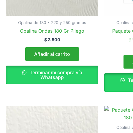
Opalina de 180 • 220 y 250 gramos
Opalina 
Opalina Ondas 180 Gr Pliego
Paquete 
g
$
3.500
Añadir al carrito
Terminar mi compra vía
Whatsapp
Te
Opalina 