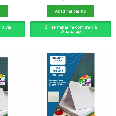
o
Añadir al carrito
ra vía
Terminar mi compra vía
Whatsapp