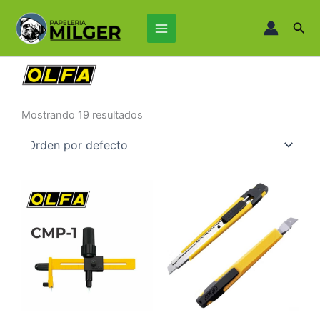
Ir
Main
al
Busc
Menu
contenido
Mostrando 19 resultados