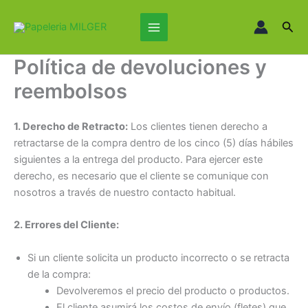
Ir
Main
al
Busc
Menu
contenido
Política de devoluciones y
reembolsos
1. Derecho de Retracto:
Los clientes tienen derecho a
retractarse de la compra dentro de los cinco (5) días hábiles
siguientes a la entrega del producto. Para ejercer este
derecho, es necesario que el cliente se comunique con
nosotros a través de nuestro contacto habitual.
2. Errores del Cliente:
Si un cliente solicita un producto incorrecto o se retracta
de la compra:
Devolveremos el precio del producto o productos.
El cliente asumirá los costos de envío (fletes) que