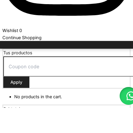
Wishlist
0
Continue Shopping
0
Tus productos
Apply
No products in the cart.
Subtotal:
$
0
Update Cart
Pagar