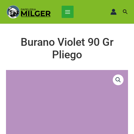
Ir
Main
al
Busc
Menu
contenido
Burano Violet 90 Gr
Pliego