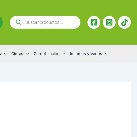
Búsqueda
de
productos
s
Cintas
Carnetización
Insumos y Varios