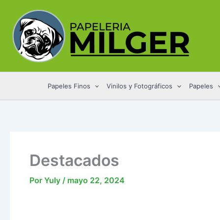
Ir
al
contenido
Papeles Finos
Vinilos y Fotográficos
Papeles
Destacados
Por
Yuly
/
mayo 22, 2024