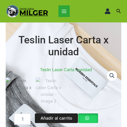
Ir
Main
al
Busc
Menu
contenido
Teslin Laser Carta x
unidad
Teslin
Añadir al carrito
Laser