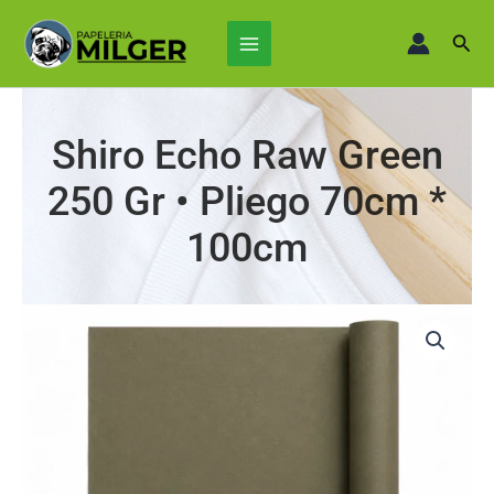
Ir
Main
al
Busc
Menu
contenido
Shiro Echo Raw Green
250 Gr • Pliego 70cm *
100cm