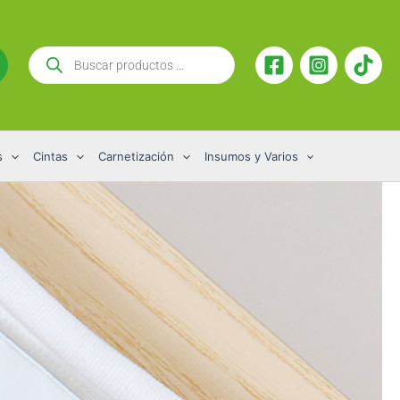
Búsqueda
de
productos
s
Cintas
Carnetización
Insumos y Varios