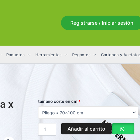
Registrarse / Iniciar sesión
Paquetes
Herramientas
Pegantes
Cartones y Acetato
a x
Resmilla
tamaño corte en cm
*
Bond
75
Gr
Carta
Añadir al carrito
x
500