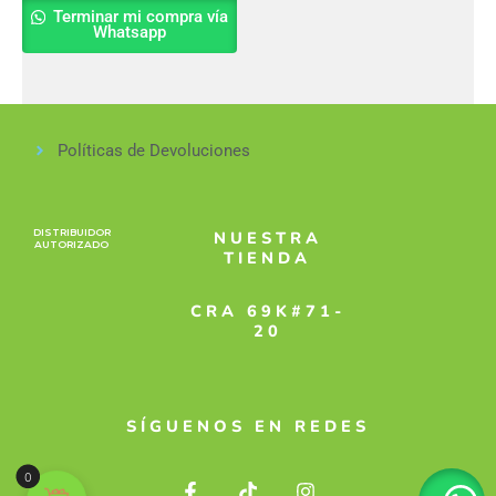
Terminar mi compra vía
Whatsapp
Políticas de Devoluciones
DISTRIBUIDOR
NUESTRA
AUTORIZADO
TIENDA
CRA 69K#71-
20
SÍGUENOS EN REDES
F
T
I
0