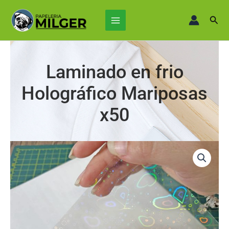
Ir
Main
al
Busc
Menu
contenido
Laminado en frio
Holográfico Mariposas
x50