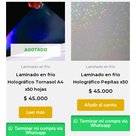
AGOTADO
Laminado en frio
Laminado en frio
Laminado en frio
Laminado en frio
Holográfico Tornasol A4
Holográfico Pepitas x50
x50 hojas
$
45.000
$
45.000
Añadir al carrito
Leer más
Terminar mi compra vía
Whatsapp
Terminar mi compra vía
Whatsapp