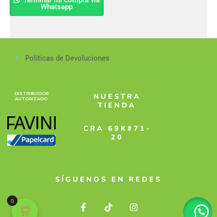
Whatsapp
Políticas de Devoluciones
DISTRIBUIDOR
NUESTRA
AUTORIZADO
TIENDA
CRA 69K#71-
20
SÍGUENOS EN REDES
F
T
I
0
a
i
n