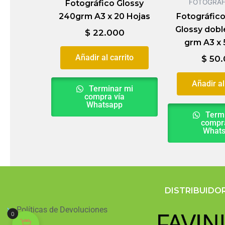
FOTOGRÁF
Fotográfico Glossy
240grm A3 x 20 Hojas
Fotográfic
Glossy dobl
$
22.000
grm A3 x 
Añadir al carrito
$
50.
Añadir al
Terminar mi
compra vía
Whatsapp
Termi
compra
What
DISTRIBUIDO
Políticas de Devoluciones
0