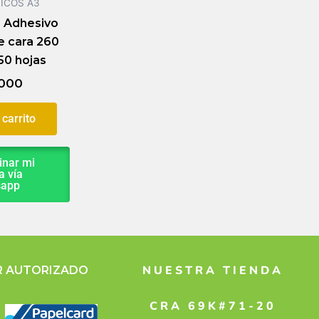
ICOS A3
o Adhesivo
e cara 260
50 hojas
000
 carrito
nar mi
 vía
sapp
NUESTRA TIENDA
R AUTORIZADO
CRA 69K#71-20