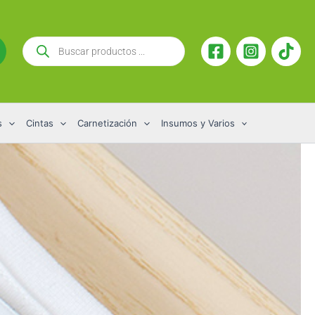
Búsqueda
de
productos
s
Cintas
Carnetización
Insumos y Varios