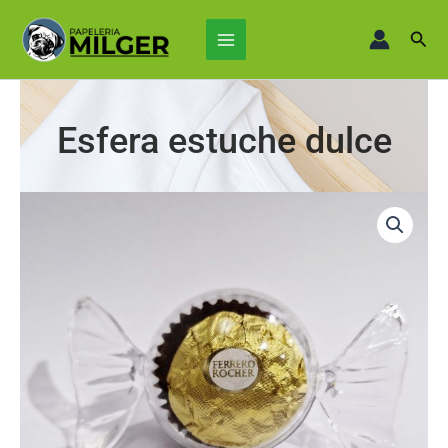
Ir
Main
al
Busc
Menu
contenido
Esfera estuche dulce