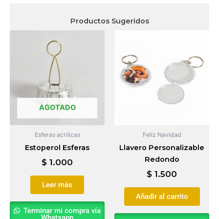
Productos Sugeridos
AGOTADO
Esferas acrilicas
Feliz Navidad
Estoperol Esferas
Llavero Personalizable
Redondo
$
1.000
$
1.500
Leer más
Añadir al carrito
Terminar mi compra vía
Whatsapp