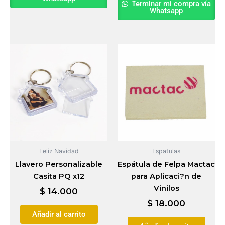
Terminar mi compra vía
Whatsapp
Feliz Navidad
Espatulas
Llavero Personalizable
Espátula de Felpa Mactac
Casita PQ x12
para Aplicaci?n de
Vinilos
$
14.000
$
18.000
Añadir al carrito