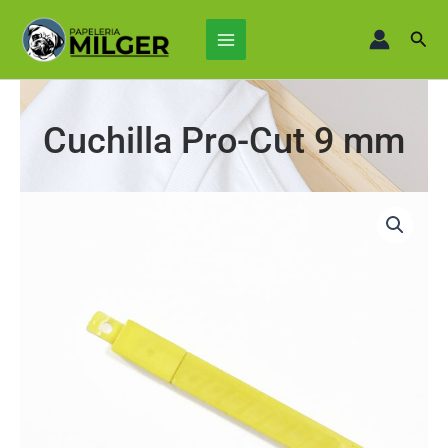
Ir
Main
al
Busc
Menu
contenido
Cuchilla Pro-Cut 9 mm