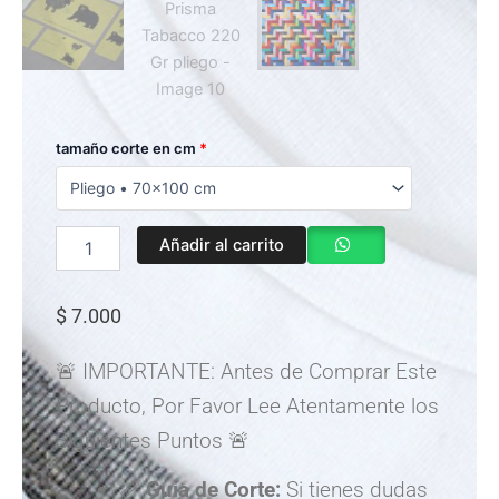
Cartulina
tamaño corte en cm
*
Prisma
Tabacco
220
Gr
Añadir al carrito
pliego
cantidad
$
7.000
🚨 IMPORTANTE: Antes de Comprar Este
Producto, Por Favor Lee Atentamente los
Siguientes Puntos 🚨
📏
Guía de Corte:
Si tienes dudas