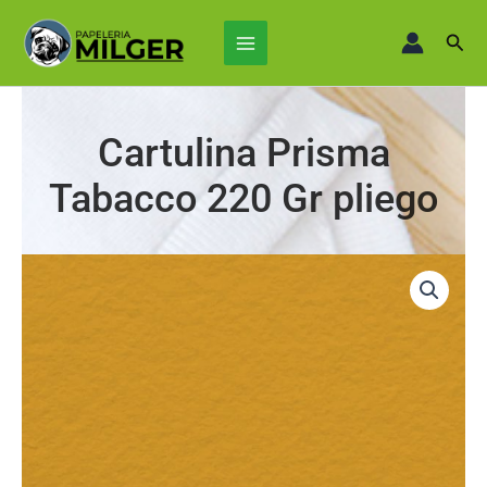
Ir
Main
al
Busc
Menu
contenido
Cartulina Prisma
Tabacco 220 Gr pliego