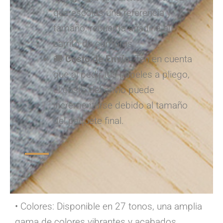
que escojas una referencia y
tamaño, recuerda añadirla al
carrito de compras.
🚚
Costo de Envío:
Ten en cuenta
que al pedir tus papeles a pliego,
el costo del envío puede
incrementarse debido al tamaño
del paquete final.
• Colores: Disponible en 27 tonos, una amplia
gama de colores vibrantes y acabados