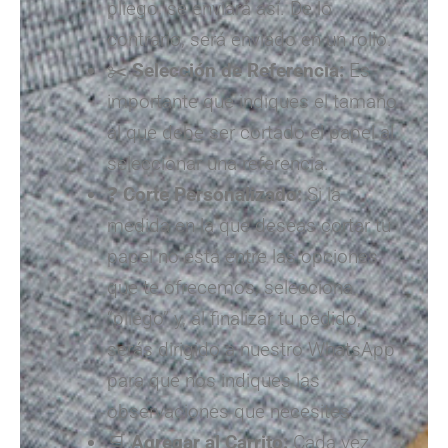
pliego, se enviará así. De lo
contrario, será enviado en un rollo.
✂️
Selección de Referencia:
Es
importante que indiques el tamaño
al que debe ser cortado el papel al
seleccionar una referencia.
❓
Corte Personalizado:
Si la
medida en la que deseas cortar tu
papel no está entre las opciones
que te ofrecemos, selecciona
“pliego” y, al finalizar tu pedido,
serás dirigido a nuestro WhatsApp
para que nos indiques las
observaciones que necesites.
🛒
Agregar al Carrito:
Cada vez