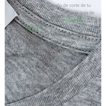
acerca del tamaño de corte de tu
papel, puedes descargar la guía de
corte en el siguiente
GUIA DE
CORTES
📦
Cantidad Mínima de corte para
este papel es de
1 pliego
.
🧮
Mínimo de Compra:
Al comprar
papeles a pliego, ten en cuenta
que la suma mínima entre todos
los papeles a pliego que adquieras
debe ser de
20 pliegos
.
🚚
Envío de Papeles a Pliego:
Si el
pedido tiene la consistencia
suficiente para enviarse abierto a