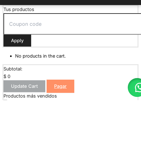
0
Tus productos
Apply
No products in the cart.
Subtotal:
$
0
Update Cart
Pagar
Productos más vendidos
Papel Bond 90 Gramos Pliego 70cm*100cm
$
520
Papel Bond 75 Gramos Pliego 70cm*100cm