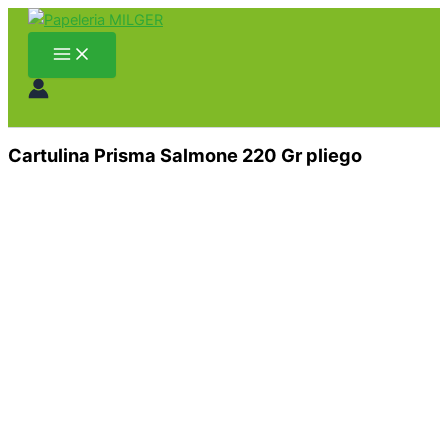
Main
Cartulina
Ir
Menu
Prisma
al
Salmone
contenido
220
Gr
pliego
Buscar
cantidad
Cartulina Prisma Salmone 220 Gr pliego