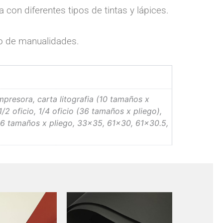
 con diferentes tipos de tintas y lápices.
ipo de manualidades.
impresora, carta litografia (10 tamaños x
1/2 oficio, 1/4 oficio (36 tamaños x pliego),
 6 tamaños x pliego, 33×35, 61×30, 61×30.5,
Price
Este
range:
producto
$ 8.800