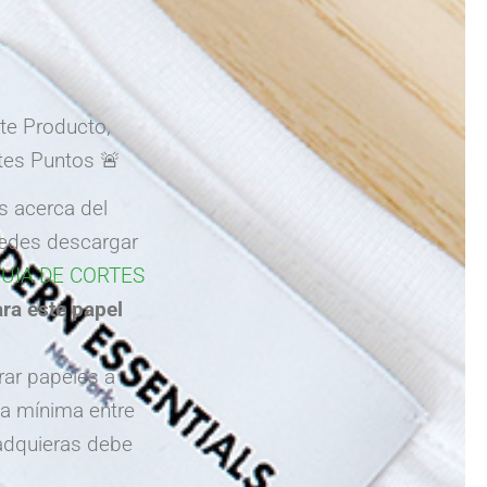
e Producto,
tes Puntos 🚨
s acerca del
uedes descargar
UIA DE CORTES
ra este papel
ar papeles a
ma mínima entre
 adquieras debe