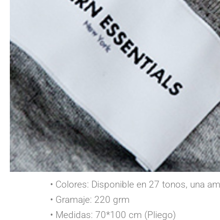
• Colores: Disponible en 27 tonos, una a
• Gramaje: 220 grm
• Medidas: 70*100 cm (Pliego)