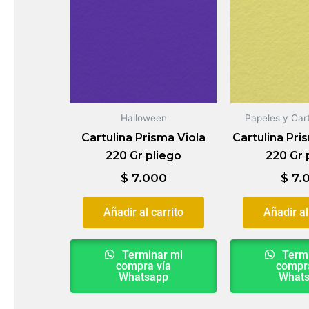
Halloween
Papeles y Cart
Cartulina Prisma Viola
Cartulina Pri
220 Gr pliego
220 Gr 
$
7.000
$
7.
Añadir al carrito
Añadir al
Terminar mi
Termi
compra vía
compra
Whatsapp
What