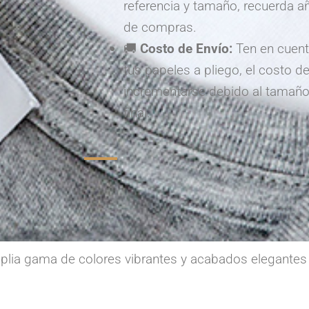
referencia y tamaño, recuerda aña
de compras.
🚚
Costo de Envío:
Ten en cuent
tus papeles a pliego, el costo d
incrementarse debido al tamaño
final.
mplia gama de colores vibrantes y acabados elegantes