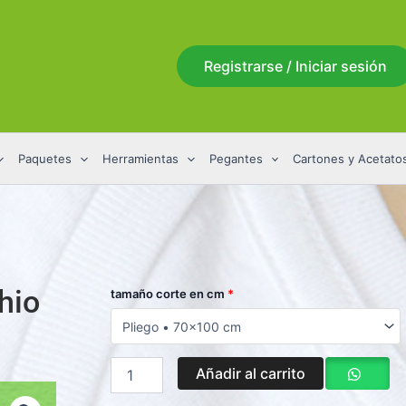
Registrarse / Iniciar sesión
Paquetes
Herramientas
Pegantes
Cartones y Acetato
hio
Cartulina
tamaño corte en cm
*
Prisma
Pistacchio
160
Gr
Añadir al carrito
pliego
cantidad