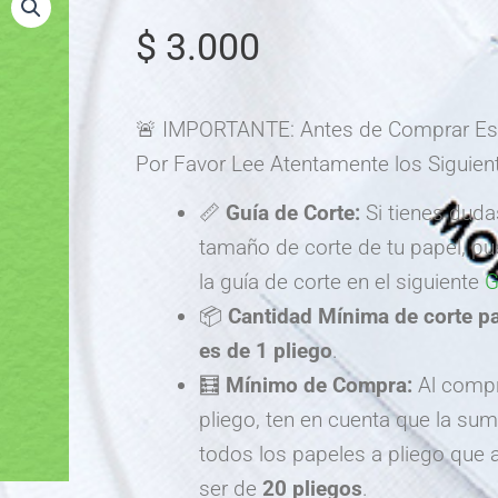
$
3.000
🚨 IMPORTANTE: Antes de Comprar Est
Por Favor Lee Atentamente los Siguien
📏
Guía de Corte:
Si tienes duda
tamaño de corte de tu papel, p
la guía de corte en el siguiente
G
📦
Cantidad Mínima de corte pa
es de
1 pliego
.
🧮
Mínimo de Compra:
Al compr
pliego, ten en cuenta que la su
todos los papeles a pliego que
ser de
20 pliegos
.