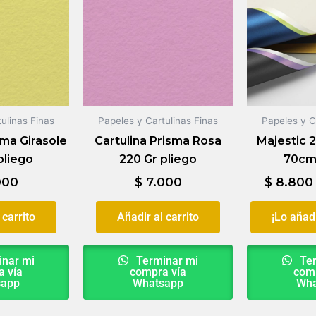
ulinas Finas
Papeles y Cartulinas Finas
Papeles y C
sma Girasole
Cartulina Prisma Rosa
Majestic 2
pliego
220 Gr pliego
70cm
000
$
7.000
$
8.800
 carrito
Añadir al carrito
¡Lo añad
nar mi
Terminar mi
Ter
 vía
compra vía
comp
sapp
Whatsapp
Wha