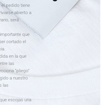
 el pedido tiene
nviarse abierto a
rario, será
importante que
ser cortado el
ia.
dida en la que
ntre las
cciona “pliego”
rigido a nuestro
s las
que escojas una