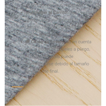
observaciones que necesites.
🛒
Agregar al Carrito:
Cada vez
que escojas una referencia y
tamaño, recuerda añadirla al
carrito de compras.
🚚
Costo de Envío:
Ten en cuenta
que al pedir tus papeles a pliego,
el costo del envío puede
incrementarse debido al tamaño
del paquete final.