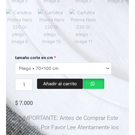
Cartulina
tamaño corte en cm
*
Prisma
Nero
220
Gr
Añadir al carrito
pliego
cantidad
$
7.000
🚨 IMPORTANTE: Antes de Comprar Este
Producto, Por Favor Lee Atentamente los