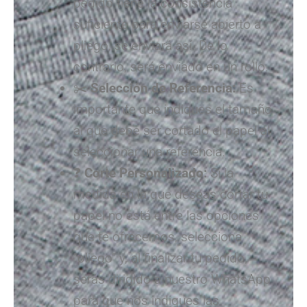
pedido tiene la consistencia
suficiente para enviarse abierto a
pliego, se enviará así. De lo
contrario, será enviado en un rollo.
✂️
Selección de Referencia:
Es
importante que indiques el tamaño
al que debe ser cortado el papel al
seleccionar una referencia.
❓
Corte Personalizado:
Si la
medida en la que deseas cortar tu
papel no está entre las opciones
que te ofrecemos, selecciona
“pliego” y, al finalizar tu pedido,
serás dirigido a nuestro WhatsApp
para que nos indiques las