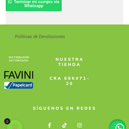
Terminar mi compra vía
Whatsapp
Políticas de Devoluciones
DISTRIBUIDOR
NUESTRA
AUTORIZADO
TIENDA
CRA 69K#71-
20
SÍGUENOS EN REDES
F
T
I
0
a
i
n