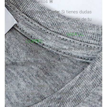
Siguientes Puntos 🚨
📏
Guía de Corte:
Si tienes dudas
acerca del tamaño de corte de tu
papel, puedes descargar la guía de
corte en el siguiente
GUIA DE
CORTES
📦
Cantidad Mínima de corte para
este papel es de
1 pliego
.
🧮
Mínimo de Compra:
Al comprar
papeles a pliego, ten en cuenta
que la suma mínima entre todos
los papeles a pliego que adquieras
debe ser de
20 pliegos
.
🚚
Envío de Papeles a Pliego:
Si el