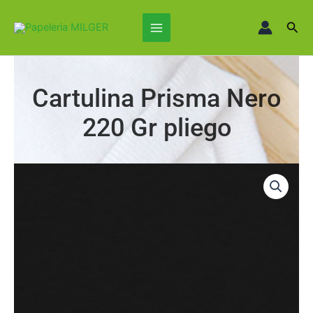
Ir
Main
al
Busc
Menu
contenido
Cartulina Prisma Nero
220 Gr pliego