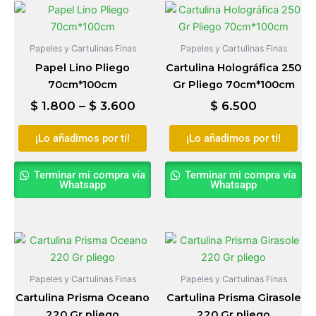
Price
Este
Est
range:
producto
pro
$ 1.800
tiene
tien
Papeles y Cartulinas Finas
Papeles y Cartulinas Finas
through
múltiples
múlt
Papel Lino Pliego
Cartulina Holográfica 250
$ 3.600
variantes.
vari
70cm*100cm
Gr Pliego 70cm*100cm
Las
Las
$
1.800
–
$
3.600
$
6.500
opciones
opc
se
se
¡Lo añadimos por ti!
¡Lo añadimos por ti!
pueden
pue
elegir
eleg
Terminar mi compra vía
Terminar mi compra vía
en
en
Whatsapp
Whatsapp
la
la
página
pág
de
de
producto
pro
Papeles y Cartulinas Finas
Papeles y Cartulinas Finas
Cartulina Prisma Oceano
Cartulina Prisma Girasole
220 Gr pliego
220 Gr pliego