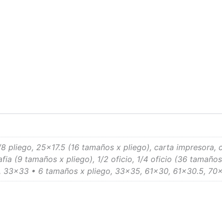
1/8 pliego, 25×17.5 (16 tamaños x pliego), carta impresora, c
rafia (9 tamaños x pliego), 1/2 oficio, 1/4 oficio (36 tamañ
, 33×33 • 6 tamaños x pliego, 33×35, 61×30, 61×30.5, 70