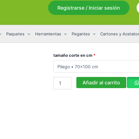
Registrarse / Iniciar sesión
p
Paquetes
Herramientas
Pegantes
Cartones y Acetato
Cartulina
tamaño corte en cm
*
Nacarada
Hilo
220
Gr
Añadir al carrito
pliego
cantidad