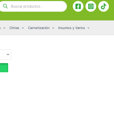
Búsqueda
de
roductos
s
Cintas
Carnetización
Insumos y Varios