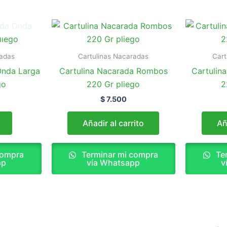
O
radas
Cartulinas Nacaradas
Cart
Onda Larga
Cartulina Nacarada Rombos
Cartulin
go
220 Gr pliego
2
$
7.500
Añadir al carrito
Añ
compra
Terminar mi compra
Ter
pp
vía Whatsapp
v