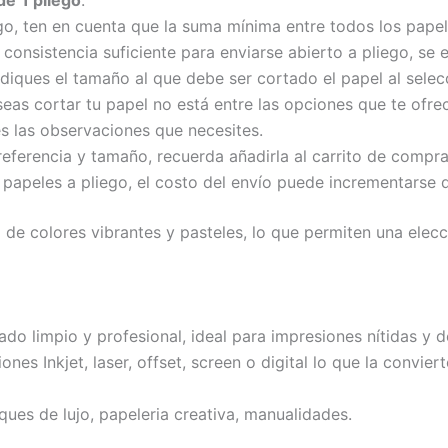
de
1 pliego
.
go, ten en cuenta que la suma mínima entre todos los pape
 consistencia suficiente para enviarse abierto a pliego, se e
iques el tamaño al que debe ser cortado el papel al selecc
eas cortar tu papel no está entre las opciones que te ofrece
s las observaciones que necesites.
ferencia y tamaño, recuerda añadirla al carrito de compra
 papeles a pliego, el costo del envío puede incrementarse 
de colores vibrantes y pasteles, lo que permiten una elecci
ado limpio y profesional, ideal para impresiones nítidas y d
es Inkjet, laser, offset, screen o digital lo que la convie
aques de lujo, papeleria creativa, manualidades.