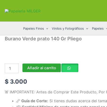
Ir
al
contenido
Papeles Finos
Vinilos y Fotográficos
Papeles
Burano
Burano Verde prato 140 Gr Pliego
Verde
prato
140
Gr
Pliego
cantidad
Añadir al carrito
$
3.000
🚨 IMPORTANTE: Antes de Comprar Este Producto, Por F
📏
Guía de Corte:
Si tienes dudas acerca del tama