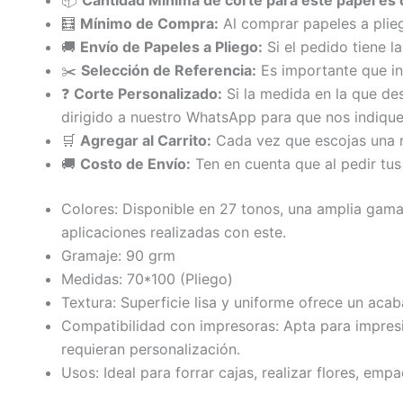
📦
Cantidad Mínima de corte para este papel es 
🧮
Mínimo de Compra:
Al comprar papeles a plie
🚚
Envío de Papeles a Pliego:
Si el pedido tiene la
✂️
Selección de Referencia:
Es importante que ind
❓
Corte Personalizado:
Si la medida en la que des
dirigido a nuestro WhatsApp para que nos indique
🛒
Agregar al Carrito:
Cada vez que escojas una re
🚚
Costo de Envío:
Ten en cuenta que al pedir tus
Colores: Disponible en 27 tonos, una amplia gama 
aplicaciones realizadas con este.
Gramaje: 90 grm
Medidas: 70*100 (Pliego)
Textura: Superficie lisa y uniforme ofrece un acab
Compatibilidad con impresoras: Apta para impresion
requieran personalización.
Usos: Ideal para forrar cajas, realizar flores, emp