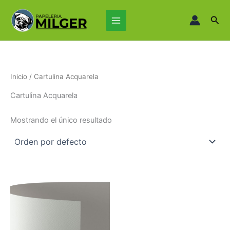
Ir
Main
al
Busc
Menu
contenido
Inicio
/ Cartulina Acquarela
Cartulina Acquarela
Mostrando el único resultado